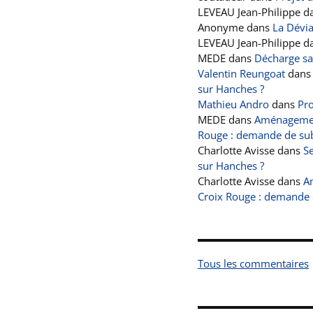
LEVEAU Jean-Philippe
d
Anonyme
dans
La Dévi
LEVEAU Jean-Philippe
d
MEDE
dans
Décharge s
Valentin Reungoat
dan
sur Hanches ?
Mathieu Andro
dans
Pro
MEDE
dans
Aménagement
Rouge : demande de sub
Charlotte Avisse
dans
Se
sur Hanches ?
Charlotte Avisse
dans
A
Croix Rouge : demande 
Tous les commentaires