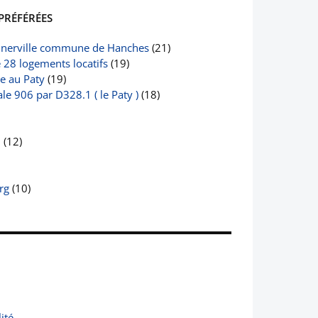
PRÉFÉRÉES
nerville commune de Hanches
(21)
e 28 logements locatifs
(19)
le au Paty
(19)
e 906 par D328.1 ( le Paty )
(18)
2
(12)
rg
(10)
ité