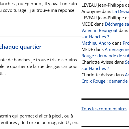
Hanches , ou Epernon , il y avait une aire
LEVEAU Jean-Philippe
d
 covoiturage , j ai trouvé ma réponse
Anonyme
dans
La Dévi
LEVEAU Jean-Philippe
d
MEDE
dans
Décharge s
Valentin Reungoat
dan
sur Hanches ?
Mathieu Andro
dans
Pro
 chaque quartier
MEDE
dans
Aménagement
Rouge : demande de sub
nte de hanches je trouve triste certains
Charlotte Avisse
dans
Se
 le quartier de la rue des gas car pour
sur Hanches ?
ou…
Charlotte Avisse
dans
A
Croix Rouge : demande 
Tous les commentaires
emin qui permet d aller à pied , ou à
n voitures , du Loreau au magasin U , en…