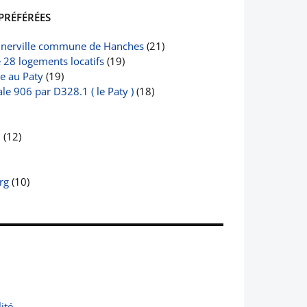
PRÉFÉRÉES
nerville commune de Hanches
(21)
e 28 logements locatifs
(19)
le au Paty
(19)
e 906 par D328.1 ( le Paty )
(18)
2
(12)
rg
(10)
ité