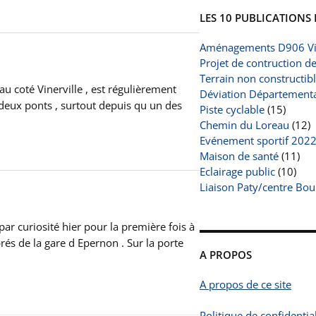
LES 10 PUBLICATIONS 
Aménagements D906 Vi
Projet de contruction d
Terrain non constructib
u coté Vinerville , est régulièrement
Déviation Départemental
 deux ponts , surtout depuis qu un des
Piste cyclable
(15)
Chemin du Loreau
(12)
Evénement sportif 202
Maison de santé
(11)
Eclairage public
(10)
Liaison Paty/centre Bou
par curiosité hier pour la première fois à
rés de la gare d Epernon . Sur la porte
A PROPOS
A propos de ce site
Politique de confidential