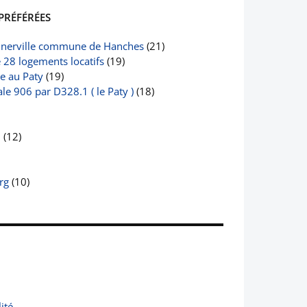
PRÉFÉRÉES
nerville commune de Hanches
(21)
e 28 logements locatifs
(19)
le au Paty
(19)
e 906 par D328.1 ( le Paty )
(18)
2
(12)
rg
(10)
ité