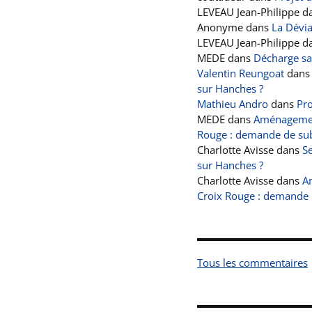
LEVEAU Jean-Philippe
d
Anonyme
dans
La Dévi
LEVEAU Jean-Philippe
d
MEDE
dans
Décharge s
Valentin Reungoat
dan
sur Hanches ?
Mathieu Andro
dans
Pro
MEDE
dans
Aménagement
Rouge : demande de sub
Charlotte Avisse
dans
Se
sur Hanches ?
Charlotte Avisse
dans
A
Croix Rouge : demande 
Tous les commentaires