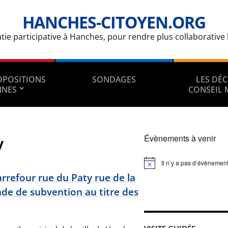
HANCHES-CITOYEN.ORG
e participative à Hanches, pour rendre plus collaborative la
ROPOSITIONS
SONDAGES
LES DÉC
NNES
CONSEIL 
y
Évènements à venir
Il n’y a pas d’évènement
Notice
refour rue du Paty rue de la
de de subvention au titre des