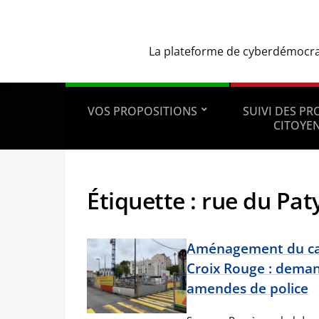
La plateforme de cyberdémocrati
VOS PROPOSITIONS
SUIVI DES P
CITOYE
Étiquette :
rue du Pat
Aménagement du car
Croix Rouge : deman
amendes de police