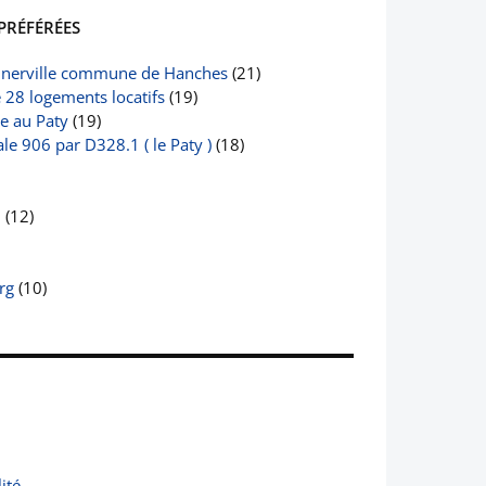
PRÉFÉRÉES
nerville commune de Hanches
(21)
e 28 logements locatifs
(19)
le au Paty
(19)
e 906 par D328.1 ( le Paty )
(18)
2
(12)
rg
(10)
ité