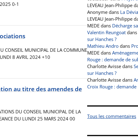
 2025 0-1
LEVEAU Jean-Philippe
d
Anonyme
dans
La Dévi
LEVEAU Jean-Philippe
d
MEDE
dans
Décharge s
Valentin Reungoat
dan
ociations
sur Hanches ?
Mathieu Andro
dans
Pro
 DU CONSEIL MUNICIPAL DE LA COMMUNE
MEDE
dans
Aménagement
UNDI 8 AVRIL 2024 +10
Rouge : demande de sub
Charlotte Avisse
dans
Se
sur Hanches ?
Charlotte Avisse
dans
A
Croix Rouge : demande 
ion au titre des amendes de
RATIONS DU CONSEIL MUNICIPAL DE LA
Tous les commentaires
ANCE DU LUNDI 25 MARS 2024 00