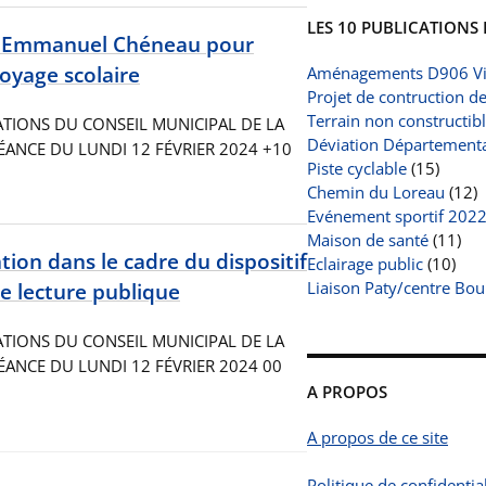
LES 10 PUBLICATIONS 
le Emmanuel Chéneau pour
voyage scolaire
Aménagements D906 Vi
Projet de contruction d
Terrain non constructib
RATIONS DU CONSEIL MUNICIPAL DE LA
Déviation Départemental
NCE DU LUNDI 12 FÉVRIER 2024 +10
Piste cyclable
(15)
Chemin du Loreau
(12)
Evénement sportif 202
Maison de santé
(11)
on dans le cadre du dispositif
Eclairage public
(10)
Liaison Paty/centre Bou
e lecture publique
RATIONS DU CONSEIL MUNICIPAL DE LA
NCE DU LUNDI 12 FÉVRIER 2024 00
A PROPOS
A propos de ce site
Politique de confidential