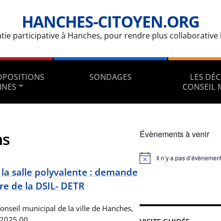
HANCHES-CITOYEN.ORG
e participative à Hanches, pour rendre plus collaborative la
ROPOSITIONS
SONDAGES
LES DÉC
NNES
CONSEIL 
ns
Évènements à venir
Il n’y a pas d’évènement
Notice
la salle polyvalente : demande
re de la DSIL- DETR
onseil municipal de la ville de Hanches,
 2025 00