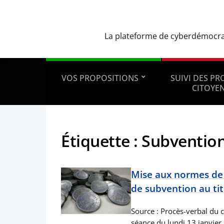
La plateforme de cyberdémocrati
VOS PROPOSITIONS
SUIVI DES P
CITOYE
Étiquette :
Subventio
Mise aux normes de 
de subvention au tit
Source : Procès-verbal du c
séance du lundi 13 janvier