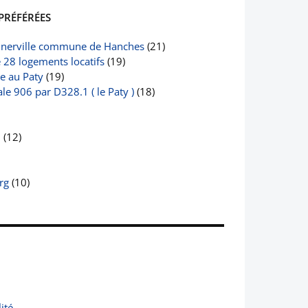
PRÉFÉRÉES
nerville commune de Hanches
(21)
e 28 logements locatifs
(19)
le au Paty
(19)
e 906 par D328.1 ( le Paty )
(18)
2
(12)
rg
(10)
ité