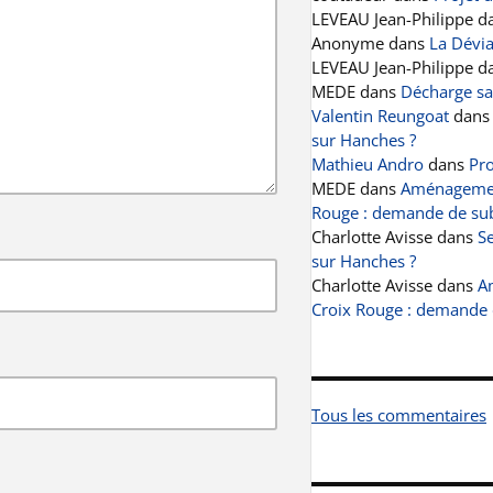
LEVEAU Jean-Philippe
d
Anonyme
dans
La Dévi
LEVEAU Jean-Philippe
d
MEDE
dans
Décharge s
Valentin Reungoat
dan
sur Hanches ?
Mathieu Andro
dans
Pro
MEDE
dans
Aménagement
Rouge : demande de sub
Charlotte Avisse
dans
Se
sur Hanches ?
Charlotte Avisse
dans
A
Croix Rouge : demande 
Tous les commentaires