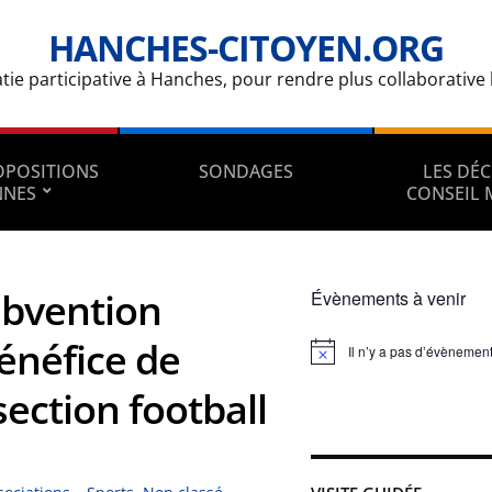
HANCHES-CITOYEN.ORG
e participative à Hanches, pour rendre plus collaborative la
ROPOSITIONS
SONDAGES
LES DÉC
NNES
CONSEIL 
ubvention
Évènements à venir
énéfice de
Il n’y a pas d’évènement
Notice
section football