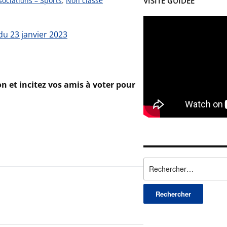
ociations – Sports
,
Non classé
VISITE GUIDÉE
du 23 janvier 2023
n et incitez vos amis à voter pour
Rechercher :