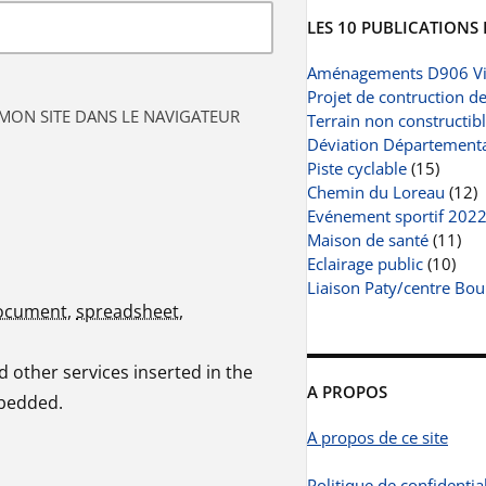
LES 10 PUBLICATIONS 
Aménagements D906 Vi
Projet de contruction d
MON SITE DANS LE NAVIGATEUR
Terrain non constructib
Déviation Départemental
Piste cyclable
(15)
Chemin du Loreau
(12)
Evénement sportif 202
Maison de santé
(11)
Eclairage public
(10)
Liaison Paty/centre Bou
ocument
,
spreadsheet
,
 other services inserted in the
A PROPOS
mbedded.
A propos de ce site
Politique de confidential