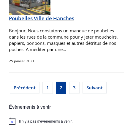
Poubelles Ville de Hanches
Bonjour, Nous constatons un manque de poubelles
dans les rues de la commune pour y jeter mouchoirs,
papiers, bonbons, masques et autres détritus de nos
poches. A méditer par une…
25 janvier 2021
Pagination
Précédent
1
2
3
Suivant
des
Évènements à venir
publications
Il n’y a pas d’évènements à venir.
Notice